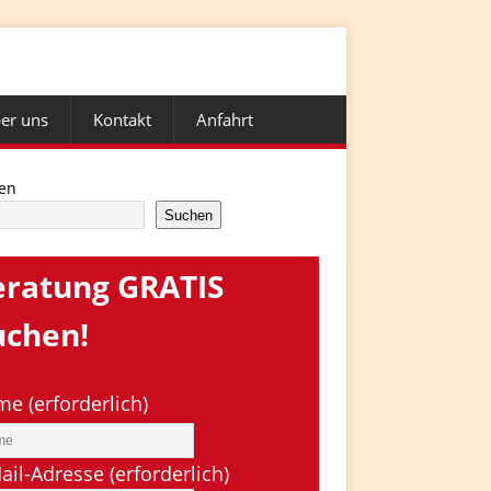
er uns
Kontakt
Anfahrt
en
Suchen
eratung GRATIS
uchen!
e (erforderlich)
ail-Adresse (erforderlich)