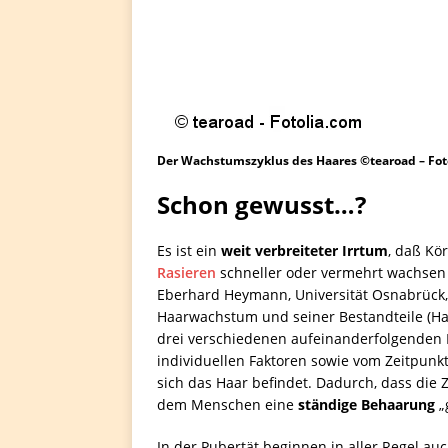
Der Wachstumszyklus des Haares ©tearoad – Fot
Schon gewusst…?
Es ist ein
weit verbreiteter Irrtum
, daß Kö
Rasieren
schneller oder vermehrt wachsen 
Eberhard Heymann, Universität Osnabrück,
Haarwachstum und seiner Bestandteile (Haar
drei verschiedenen aufeinanderfolgenden 
individuellen Faktoren sowie vom Zeitpunk
sich das Haar befindet. Dadurch, dass die Z
dem Menschen eine
ständige Behaarung
„
In der Pubertät beginnen in aller Regel 