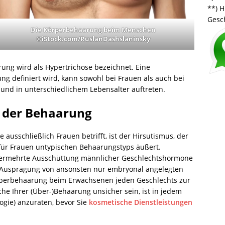
**)
H
Gesc
Die Körperbehaarung beim Menschen
©iStock.com/RuslanDashslaninsky
ng wird als Hypertrichose bezeichnet. Eine
ung definiert wird, kann sowohl bei Frauen als auch bei
und in unterschiedlichem Lebensalter auftreten.
 der Behaarung
ausschließlich Frauen betrifft, ist der Hirsutismus, der
 für Frauen untypischen Behaarungstyps äußert.
 vermehrte Ausschüttung männlicher Geschlechtshormone
te Ausprägung von ansonsten nur embryonal angelegten
örperbehaarung beim Erwachsenen jeden Geschlechts zur
che Ihrer (Über-)Behaarung unsicher sein, ist in jedem
ogie) anzuraten, bevor Sie
kosmetische Dienstleistungen