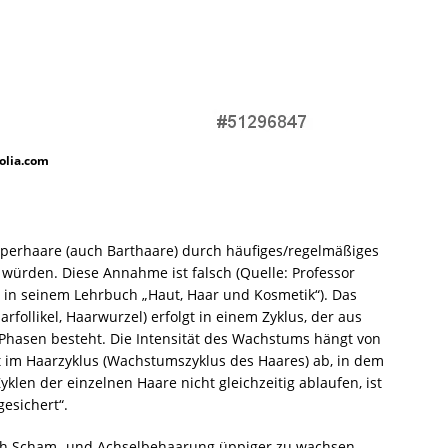
olia.com
rperhaare (auch Barthaare) durch häufiges/regelmäßiges
würden. Diese Annahme ist falsch (Quelle: Professor
 in seinem Lehrbuch „Haut, Haar und Kosmetik“). Das
follikel, Haarwurzel) erfolgt in einem Zyklus, der aus
Phasen besteht. Die Intensität des Wachstums hängt von
t im Haarzyklus (Wachstumszyklus des Haares) ab, in dem
yklen der einzelnen Haare nicht gleichzeitig ablaufen, ist
gesichert“.
auch Scham- und Achselbehaarung üppiger zu wachsen,