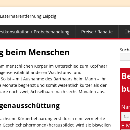
rstkonsultation / Probebehandlung
Preise / Rabatte
Üb
g beim Menschen
Such
am menschlichen Körper im Unterschied zum Kopfhaar
drogensensibilität anderen Wachstums- und
B
 So ist – mit Ausnahme des Barthaars beim Mann – ihr
e Monate begrenzt und somit wesentlich kürzer als der
b
haare nach zwei, Achselhaare nach sechs Monaten aus.
ogenausschüttung
Nam
wachsene Körperbehaarung erst durch eine vermehrte
E-M
Geschlechtshormonen) herausbildet, wird sie bisweilen